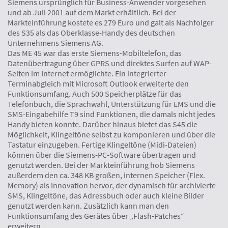
Siemens ursprünglich für Business-Anwender vorgesehen
und ab Juli 2001 auf dem Markt erhältlich. Bei der
Markteinführung kostete es 279 Euro und galt als Nachfolger
des S35 als das Oberklasse-Handy des deutschen
Unternehmens Siemens AG.
Das ME 45 war das erste Siemens-Mobiltelefon, das
Datenübertragung über GPRS und direktes Surfen auf WAP-
Seiten im Internet ermöglichte. Ein integrierter
Terminabgleich mit Microsoft Outlook erweiterte den
Funktionsumfang. Auch 500 Speicherplätze für das
Telefonbuch, die Sprachwahl, Unterstützung für EMS und die
SMS-Eingabehilfe T9 sind Funktionen, die damals nicht jedes
Handy bieten konnte. Darüber hinaus bietet das S45 die
Möglichkeit, Klingeltöne selbst zu komponieren und über die
Tastatur einzugeben. Fertige Klingeltöne (Midi-Dateien)
können über die Siemens-PC-Software übertragen und
genutzt werden. Bei der Markteinführung hob Siemens
außerdem den ca. 348 KB großen, internen Speicher (Flex.
Memory) als Innovation hervor, der dynamisch für archivierte
SMS, Klingeltöne, das Adressbuch oder auch kleine Bilder
genutzt werden kann. Zusätzlich kann man den
Funktionsumfang des Gerätes über „Flash-Patches“
erweitern.