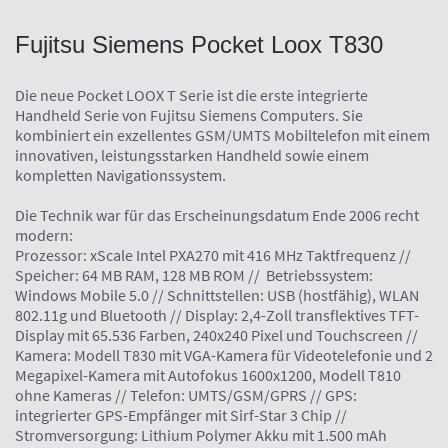
Fujitsu Siemens Pocket Loox T830
Die neue Pocket LOOX T Serie ist die erste integrierte
Handheld Serie von Fujitsu Siemens Computers. Sie
kombiniert ein exzellentes GSM/UMTS Mobiltelefon mit einem
innovativen, leistungsstarken Handheld sowie einem
kompletten Navigationssystem.
Die Technik war für das Erscheinungsdatum Ende 2006 recht
modern:
Prozessor: xScale Intel PXA270 mit 416 MHz Taktfrequenz //
Speicher: 64 MB RAM, 128 MB ROM // Betriebssystem:
Windows Mobile 5.0 // Schnittstellen: USB (hostfähig), WLAN
802.11g und Bluetooth // Display: 2,4-Zoll transflektives TFT-
Display mit 65.536 Farben, 240x240 Pixel und Touchscreen //
Kamera: Modell T830 mit VGA-Kamera für Videotelefonie und 2
Megapixel-Kamera mit Autofokus 1600x1200, Modell T810
ohne Kameras // Telefon: UMTS/GSM/GPRS // GPS:
integrierter GPS-Empfänger mit Sirf-Star 3 Chip //
Stromversorgung: Lithium Polymer Akku mit 1.500 mAh