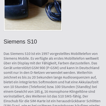
Siemens S10
Das Siemens S10 ist ein 1997 vorgestelltes Mobiltelefon von
Siemens Mobile. Es verfügte als erstes Mobiltelefon weltweit
über ein Display mit der Fähigkeit, Farben darzustellen. Das
Gerät unterstützt GSM 900 (P-GSM) und kann in Deutschland
somit nur in den D-Netzen verwendet werden. Weiterhin
zeichnet es bis zu 20 Sekunden lange Audiosequenzen auf,
bietet ein integriertes Softmodem und hat eine Akkulaufzeit
von 10 Stunden (Telefonie) bzw. 100 Stunden (Standby) bei
einem Gewicht von 185 g, 16 monophone Klingeltöne sind
vorinstalliert, des Weiteren ist das S10 SMS-fähig. Der
Einschub für die SIM-Karte ist ein herausdrückbarer Schlitten
(SIM-Tray), wie er bei späteren Smartphones häufiger wieder